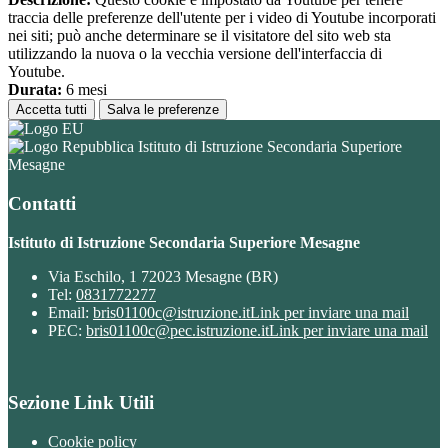
traccia delle preferenze dell'utente per i video di Youtube incorporati
nei siti; può anche determinare se il visitatore del sito web sta
utilizzando la nuova o la vecchia versione dell'interfaccia di
Youtube.
Durata:
6 mesi
Accetta tutti
Salva le preferenze
Istituto di Istruzione Secondaria Superiore
Mesagne
Contatti
Istituto di Istruzione Secondaria Superiore Mesagne
Via Eschilo, 1 72023 Mesagne (BR)
Tel:
0831772277
Email:
bris01100c@istruzione.it
Link per inviare una mail
PEC:
bris01100c@pec.istruzione.it
Link per inviare una mail
Sezione Link Utili
Cookie policy