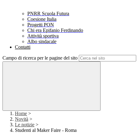
PNRR Scuola Futura
Coesione Italia
Progetti PON
Chi era Epifanio Ferdinando
Attività sportiva
Albo sindacale
Contatti
Campo di ricerca per le pagine del sito
Home
>
Novità
>
Le notizie
>
Studenti al Maker Faire - Roma