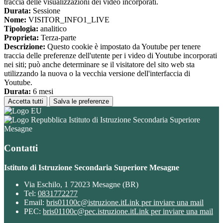
traccia delle visualizzazioni dei video incorporati.
Durata:
Sessione
Nome:
VISITOR_INFO1_LIVE
Tipologia:
analitico
Proprieta:
Terza-parte
Descrizione:
Questo cookie è impostato da Youtube per tenere
traccia delle preferenze dell'utente per i video di Youtube incorporati
nei siti; può anche determinare se il visitatore del sito web sta
utilizzando la nuova o la vecchia versione dell'interfaccia di
Youtube.
Durata:
6 mesi
Accetta tutti
Salva le preferenze
Istituto di Istruzione Secondaria Superiore
Mesagne
Contatti
Istituto di Istruzione Secondaria Superiore Mesagne
Via Eschilo, 1 72023 Mesagne (BR)
Tel:
0831772277
Email:
bris01100c@istruzione.it
Link per inviare una mail
PEC:
bris01100c@pec.istruzione.it
Link per inviare una mail