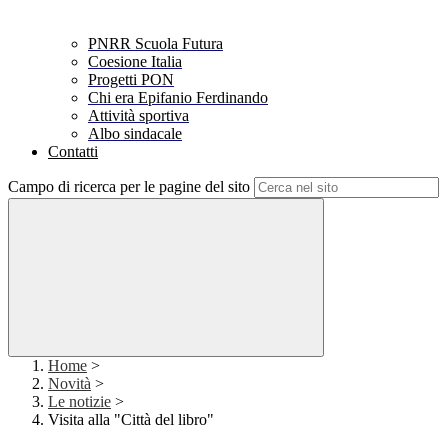
PNRR Scuola Futura
Coesione Italia
Progetti PON
Chi era Epifanio Ferdinando
Attività sportiva
Albo sindacale
Contatti
Campo di ricerca per le pagine del sito
Home
>
Novità
>
Le notizie
>
Visita alla "Città del libro"