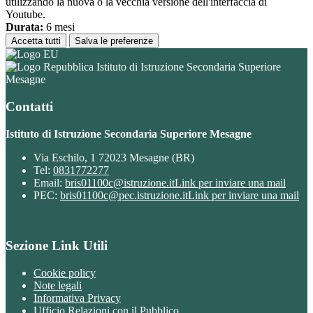
utilizzando la nuova o la vecchia versione dell'interfaccia di
Youtube.
Durata:
6 mesi
Accetta tutti
Salva le preferenze
Istituto di Istruzione Secondaria Superiore
Mesagne
Contatti
Istituto di Istruzione Secondaria Superiore Mesagne
Via Eschilo, 1 72023 Mesagne (BR)
Tel:
0831772277
Email:
bris01100c@istruzione.it
Link per inviare una mail
PEC:
bris01100c@pec.istruzione.it
Link per inviare una mail
Sezione Link Utili
Cookie policy
Note legali
Informativa Privacy
Ufficio Relazioni con il Pubblico