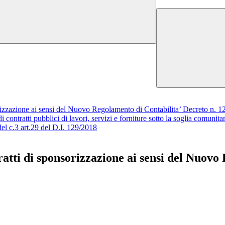
rizzazione ai sensi del Nuovo Regolamento di Contabilita’ Decreto n. 129
ontratti pubblici di lavori, servizi e forniture sotto la soglia comunitar
del c.3 art.29 del D.I. 129/2018
ratti di sponsorizzazione ai sensi del Nuovo