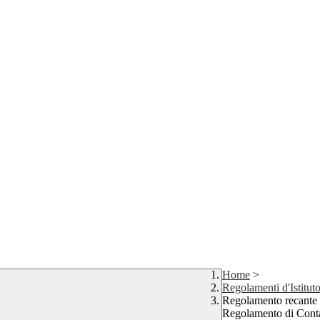
Home
>
Regolamenti d'Istitut
Regolamento recante l
Regolamento di Contab