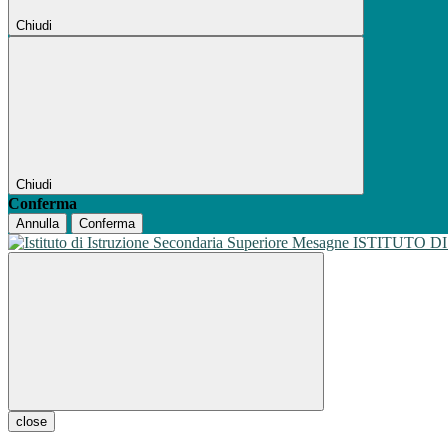
Chiudi
Chiudi
Conferma
Annulla
Conferma
ISTITUTO D
close