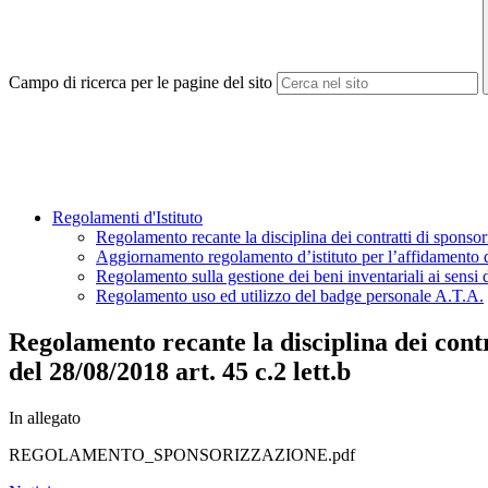
Campo di ricerca per le pagine del sito
Regolamenti d'Istituto
Regolamento recante la disciplina dei contratti di sponso
Aggiornamento regolamento d’istituto per l’affidamento di c
Regolamento sulla gestione dei beni inventariali ai sensi 
Regolamento uso ed utilizzo del badge personale A.T.A.
Regolamento recante la disciplina dei cont
del 28/08/2018 art. 45 c.2 lett.b
In allegato
REGOLAMENTO_SPONSORIZZAZIONE.pdf