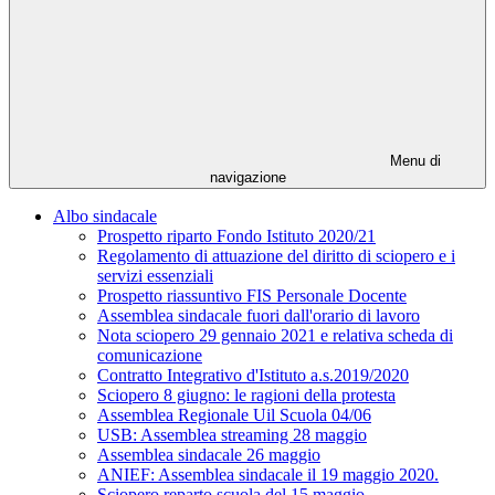
Menu di
navigazione
Albo sindacale
Prospetto riparto Fondo Istituto 2020/21
Regolamento di attuazione del diritto di sciopero e i
servizi essenziali
Prospetto riassuntivo FIS Personale Docente
Assemblea sindacale fuori dall'orario di lavoro
Nota sciopero 29 gennaio 2021 e relativa scheda di
comunicazione
Contratto Integrativo d'Istituto a.s.2019/2020
Sciopero 8 giugno: le ragioni della protesta
Assemblea Regionale Uil Scuola 04/06
USB: Assemblea streaming 28 maggio
Assemblea sindacale 26 maggio
ANIEF: Assemblea sindacale il 19 maggio 2020.
Sciopero reparto scuola del 15 maggio