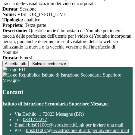
traccia delle visualizzazioni dei video incorporati.
Durata:
Sessione
Nome:
VISITOR_INFO1_LIVE
Tipologia:
analitico
Proprieta:
Terza-parte
Descrizione:
Questo cookie è impostato da Youtube per tenere
traccia delle preferenze dell'utente per i video di Youtube incorporati
nei siti; può anche determinare se il visitatore del sito web sta
utilizzando la nuova o la vecchia versione dell'interfaccia di
Youtube.
Durata:
6 mesi
Accetta tutti
Salva le preferenze
Istituto di Istruzione Secondaria Superiore
Mesagne
Contatti
Istituto di Istruzione Secondaria Superiore Mesagne
Via Eschilo, 1 72023 Mesagne (BR)
Tel:
0831772277
Email:
bris01100c@istruzione.it
Link per inviare una mail
PEC:
bris01100c@pec.istruzione.it
Link per inviare una mail