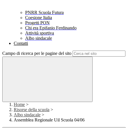
PNRR Scuola Futura
Coesione Italia
Progetti PON
Chi era Epifanio Ferdinando
Attività sportiva
Albo sindacale
Contatti
Campo di ricerca per le pagine del sito
Home
>
Risorse della scuola
>
Albo sindacale
>
Assemblea Regionale Uil Scuola 04/06