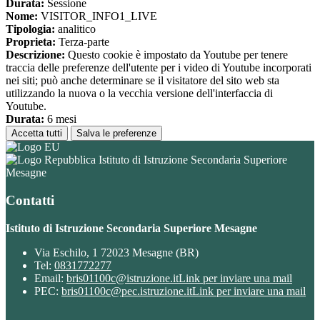
Durata:
Sessione
Nome:
VISITOR_INFO1_LIVE
Tipologia:
analitico
Proprieta:
Terza-parte
Descrizione:
Questo cookie è impostato da Youtube per tenere
traccia delle preferenze dell'utente per i video di Youtube incorporati
nei siti; può anche determinare se il visitatore del sito web sta
utilizzando la nuova o la vecchia versione dell'interfaccia di
Youtube.
Durata:
6 mesi
Accetta tutti
Salva le preferenze
Istituto di Istruzione Secondaria Superiore
Mesagne
Contatti
Istituto di Istruzione Secondaria Superiore Mesagne
Via Eschilo, 1 72023 Mesagne (BR)
Tel:
0831772277
Email:
bris01100c@istruzione.it
Link per inviare una mail
PEC:
bris01100c@pec.istruzione.it
Link per inviare una mail