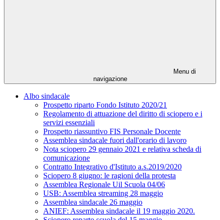
Menu di
navigazione
Albo sindacale
Prospetto riparto Fondo Istituto 2020/21
Regolamento di attuazione del diritto di sciopero e i
servizi essenziali
Prospetto riassuntivo FIS Personale Docente
Assemblea sindacale fuori dall'orario di lavoro
Nota sciopero 29 gennaio 2021 e relativa scheda di
comunicazione
Contratto Integrativo d'Istituto a.s.2019/2020
Sciopero 8 giugno: le ragioni della protesta
Assemblea Regionale Uil Scuola 04/06
USB: Assemblea streaming 28 maggio
Assemblea sindacale 26 maggio
ANIEF: Assemblea sindacale il 19 maggio 2020.
Sciopero reparto scuola del 15 maggio