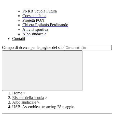
PNRR Scuola Futura
Coesione Italia
Progetti PON
Chi era Epifanio Ferdinando
Attività sportiva
Albo sindacale
Contatti
Campo di ricerca per le pagine del sito
Home
>
Risorse della scuola
>
Albo sindacale
>
USB: Assemblea streaming 28 maggio