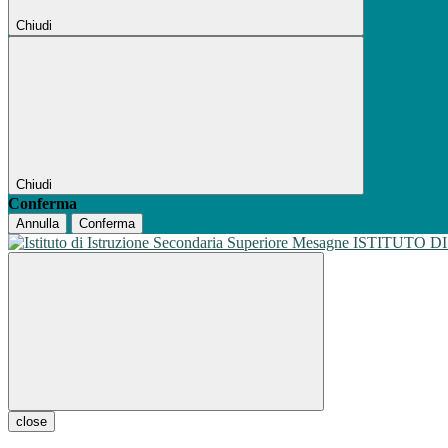
Chiudi
Chiudi
Conferma
Annulla
Conferma
ISTITUTO D
close