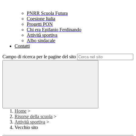
PNRR Scuola Futura
Coesione Italia
Progetti PON
Chi era Epifanio Ferdinando
Attività sportiva
Albo sindacale
Contatti
Campo di ricerca per le pagine del sito
Home
>
Risorse della scuola
>
Attività sportiva
>
Vecchio sito