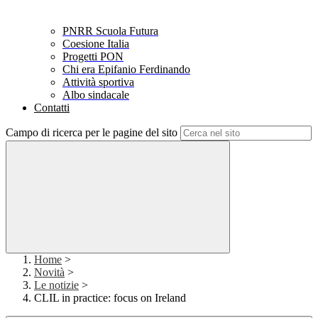
PNRR Scuola Futura
Coesione Italia
Progetti PON
Chi era Epifanio Ferdinando
Attività sportiva
Albo sindacale
Contatti
Campo di ricerca per le pagine del sito
Home
>
Novità
>
Le notizie
>
CLIL in practice: focus on Ireland