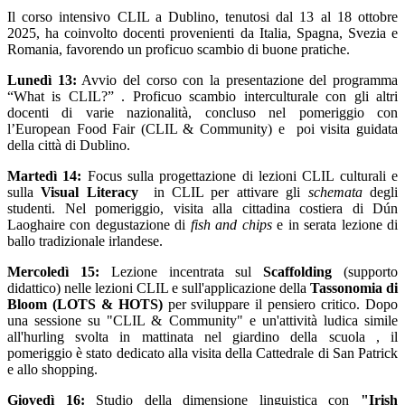
Il corso intensivo CLIL a Dublino, tenutosi dal 13 al 18 ottobre
2025, ha coinvolto docenti provenienti da Italia, Spagna, Svezia e
Romania, favorendo un proficuo scambio di buone pratiche.
Lunedì 13:
Avvio del corso con la presentazione del programma
“What is CLIL?” . Proficuo scambio interculturale con gli altri
docenti di varie nazionalità, concluso nel pomeriggio con
l’European Food Fair (CLIL & Community) e
poi visita guidata
della città di Dublino.
Martedì 14:
Focus sulla progettazione di lezioni CLIL culturali e
sulla
Visual Literacy
in CLIL per attivare gli
schemata
degli
studenti. Nel pomeriggio, visita alla cittadina costiera di Dún
Laoghaire con degustazione di
fish and chips
e in serata lezione di
ballo tradizionale irlandese.
Mercoledì 15:
Lezione incentrata sul
Scaffolding
(supporto
didattico) nelle lezioni CLIL e sull'applicazione della
Tassonomia di
Bloom (LOTS & HOTS)
per sviluppare il pensiero critico. Dopo
una sessione su "CLIL & Community" e un'attività ludica simile
all'hurling svolta in mattinata nel giardino della scuola , il
pomeriggio è stato dedicato alla visita della Cattedrale di San Patrick
e allo shopping.
Giovedì 16:
Studio della dimensione linguistica con
"Irish