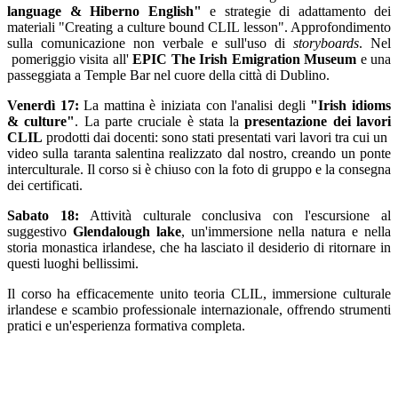
language & Hiberno English"
e strategie di adattamento dei
materiali "Creating a culture bound CLIL lesson". Approfondimento
sulla
comunicazione non verbale
e sull'uso di
storyboards
. Nel
pomeriggio visita all'
EPIC The Irish Emigration Museum
e una
passeggiata a Temple Bar nel cuore della città di Dublino.
Venerdì 17:
La mattina è iniziata con l'analisi degli
"Irish idioms
& culture"
. La parte cruciale è stata la
presentazione dei lavori
CLIL
prodotti dai docenti: sono stati presentati vari lavori tra cui un
video sulla taranta salentina realizzato dal nostro, creando un ponte
interculturale. Il corso si è chiuso con la foto di gruppo e la consegna
dei certificati.
Sabato 18:
Attività culturale conclusiva con l'escursione al
suggestivo
Glendalough lake
, un'immersione nella natura e nella
storia monastica irlandese, che ha lasciato il desiderio di ritornare in
questi luoghi bellissimi.
Il corso ha efficacemente unito teoria CLIL, immersione culturale
irlandese e scambio professionale internazionale, offrendo strumenti
pratici e un'esperienza formativa completa.