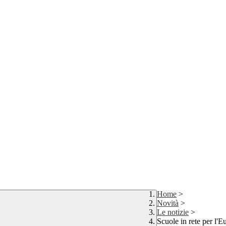
Home
>
Novità
>
Le notizie
>
Scuole in rete per l'E