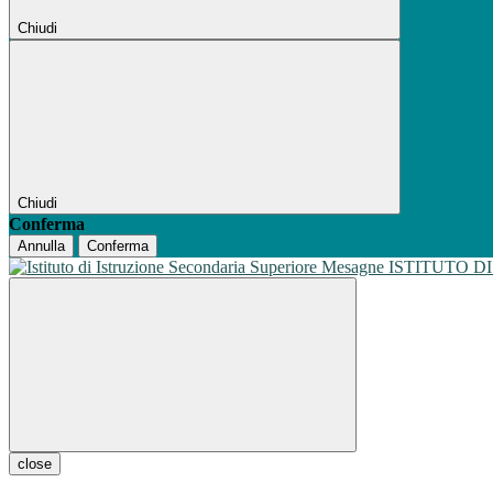
Chiudi
Chiudi
Conferma
Annulla
Conferma
ISTITUTO D
close