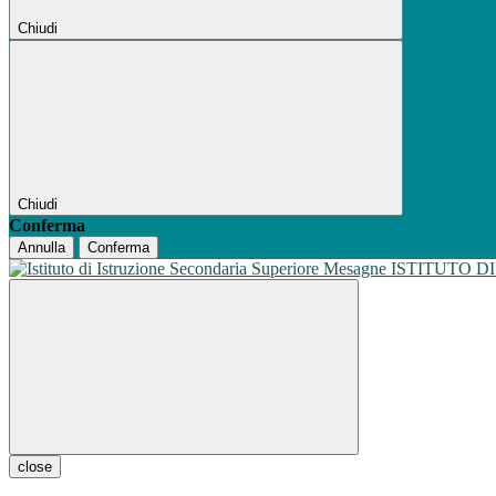
Chiudi
Chiudi
Conferma
Annulla
Conferma
ISTITUTO D
close