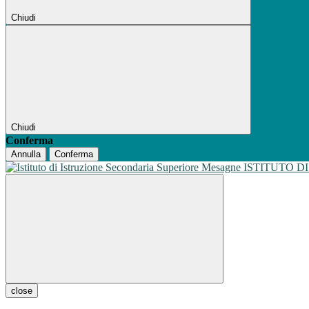
Chiudi
Chiudi
Conferma
Annulla
Conferma
ISTITUTO D
close