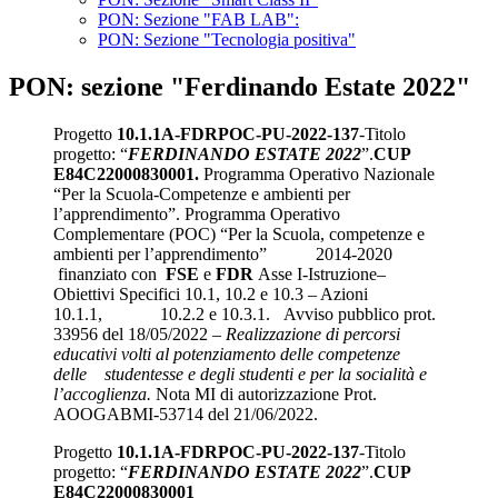
PON: Sezione "FAB LAB":
PON: Sezione "Tecnologia positiva"
PON: sezione "Ferdinando Estate 2022"
Progetto
10.1.1A-FDRPOC-PU-2022-137
-
Titolo
progetto: “
FERDINANDO ESTATE 2022
”.
CUP
E84C22000830001.
Programma Operativo Nazionale
“Per la Scuola-Competenze e ambienti per
l’apprendimento”.
Programma Operativo
Complementare (POC) “Per la Scuola, competenze e
ambienti per l’apprendimento” 2014-2020
finanziato con
FSE
e
FDR
Asse I-Istruzione–
Obiettivi Specifici 10.1, 10.2 e 10.3 – Azioni
10.1.1, 10.2.2 e 10.3.1.
Avviso pubblico prot.
33956 del 18/05/2022 –
Realizzazione di percorsi
educativi volti al
potenziamento delle competenze
delle
studentesse e degli studenti e per la socialità e
l’accoglienza.
Nota MI di autorizzazione Prot.
AOOGABMI-53714 del 21/06/2022.
Progetto
10.1.1A-FDRPOC-PU-2022-137
-
Titolo
progetto: “
FERDINANDO ESTATE 2022
”.
CUP
E84C22000830001