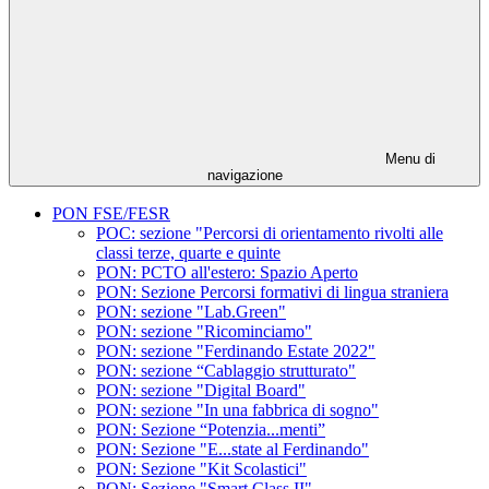
Menu di
navigazione
PON FSE/FESR
POC: sezione "Percorsi di orientamento rivolti alle
classi terze, quarte e quinte
PON: PCTO all'estero: Spazio Aperto
PON: Sezione Percorsi formativi di lingua straniera
PON: sezione "Lab.Green"
PON: sezione "Ricominciamo"
PON: sezione "Ferdinando Estate 2022"
PON: sezione “Cablaggio strutturato"
PON: sezione "Digital Board"
PON: sezione "In una fabbrica di sogno"
PON: Sezione “Potenzia...menti”
PON: Sezione "E...state al Ferdinando"
PON: Sezione "Kit Scolastici"
PON: Sezione "Smart Class II"