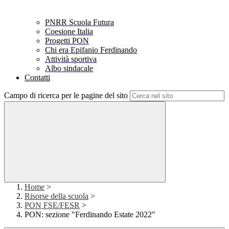
PNRR Scuola Futura
Coesione Italia
Progetti PON
Chi era Epifanio Ferdinando
Attività sportiva
Albo sindacale
Contatti
Campo di ricerca per le pagine del sito
Home
>
Risorse della scuola
>
PON FSE/FESR
>
PON: sezione "Ferdinando Estate 2022"