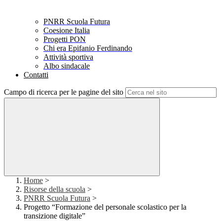
PNRR Scuola Futura
Coesione Italia
Progetti PON
Chi era Epifanio Ferdinando
Attività sportiva
Albo sindacale
Contatti
Campo di ricerca per le pagine del sito
Home
>
Risorse della scuola
>
PNRR Scuola Futura
>
Progetto “Formazione del personale scolastico per la
transizione digitale”