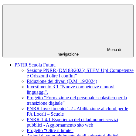
Menu di
navigazione
PNRR Scuola Futura
Sezione PNRR (DM 88/2025) STEM Up! Competenze
e Orizzonti oltre i confini”
Riduzione dei divari (D.M. 19/2024)
Investimento 3.1 “Nuove competenze e nuovi
linguaggi”.
Progetto “Formazione del personale scolastico per la
transizione digitale”
PNRR Investimento 1.2 - Abilitazione al cloud per le
PA Locali – Scuole
PNRR 1.4.1 Esperienza del cittadino nei servizi
pubblici - Aggiornamento sito web
Progetto “Oltre il limite”
Azioni di coinvolgimento degli animatori digitali