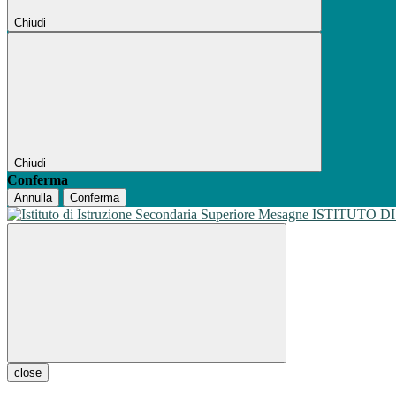
Chiudi
Chiudi
Conferma
Annulla
Conferma
ISTITUTO D
close