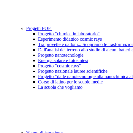
Progetti POF
Progetto "chimica in laboratorio"
Esperimento didattico cosmic rays
Tra provette e palloni... Scopriamo le trasformazion
Dall'analisi del terreno allo studio di alcuni batter
Progetto nanotecnologie
Energia solare e fotosintesi
Progetto "cosmic rays"
Progetto nazionale lauree scientifiche
Progetto "dalle nanotecnologie alla nanochimica al
Corso di latino per le scuole medie
La scuola che vogliamo
Viaggi di istruzione