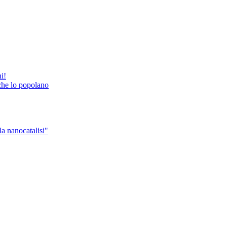
i!
i che lo popolano
la nanocatalisi"