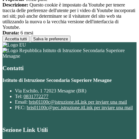
Descrizione:
Questo cookie è impostato da Youtube per tenere
traccia delle preferenze dell'utente per i video di Youtube incorporati
nei siti; può anche determinare se il visitatore del sito web sta
utilizzando la nuova o la vecchia versione dell'interfaccia di
Youtube.
Durata:
6 mesi
Accetta tutti
Salva le preferenze
Istituto di Istruzione Secondaria Superiore
Mesagne
Contatti
Istituto di Istruzione Secondaria Superiore Mesagne
Via Eschilo, 1 72023 Mesagne (BR)
Tel:
0831772277
Email:
bris01100c@istruzione.it
Link per inviare una mail
PEC:
bris01100c@pec.istruzione.it
Link per inviare una mail
Sezione Link Utili