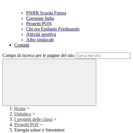
PNRR Scuola Futura
Coesione Italia
Progetti PON
Chi era Epifanio Ferdinando
Attività sportiva
Albo sindacale
Contatti
Campo di ricerca per le pagine del sito
Home
>
Didattica
>
I progetti delle classi
>
Progetti POF
>
Energia solare e fotosintesi