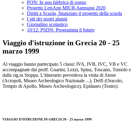
PON: In una fabbrica di sogno
Progetto LetsApp MIUR-Samsung 2020
Diritti a Scuola, finanziato il progetto della scuola
I siti dei nostri alunni
Giornalino scolastico
10/12: PSDN: Programma il futuro
Viaggio d'istruzione in Grecia 20 - 25
marzo 1999
Al viaggio hanno partecipato 5 classi: IVA, IVB, IVC, VB e VC
accompagnate dai proff. Guarini, Lezzi, Spina, Toscano, Tumolo e
dalla sig.ra Stoppa. L'itinerario prevedeva la visita di Atene
(Acropoli, Museo Archeologico Nazionale ...), Delfi (Oracolo,
Tempio di Apollo, Museo Archeologico), Epidauro (Teatro).
VIAGGIO D'ISTRUZIONE IN GRECIA 20 - 25 marzo 1999