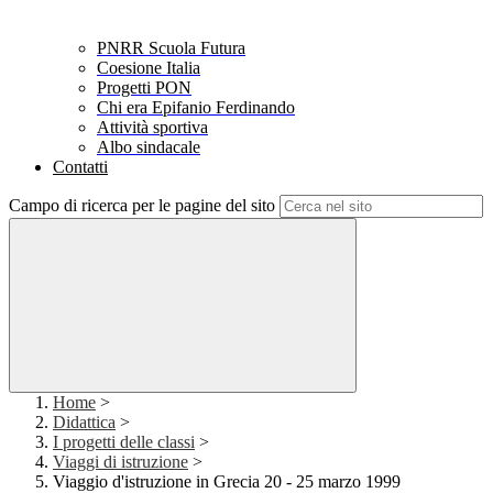
PNRR Scuola Futura
Coesione Italia
Progetti PON
Chi era Epifanio Ferdinando
Attività sportiva
Albo sindacale
Contatti
Campo di ricerca per le pagine del sito
Home
>
Didattica
>
I progetti delle classi
>
Viaggi di istruzione
>
Viaggio d'istruzione in Grecia 20 - 25 marzo 1999