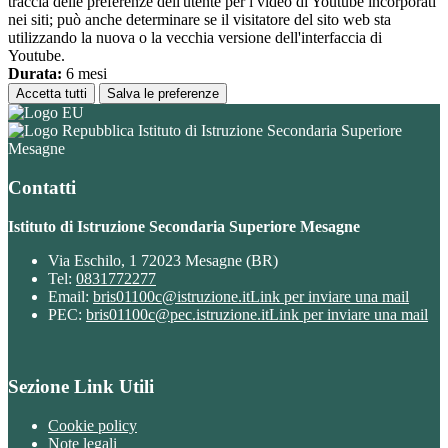
traccia delle preferenze dell'utente per i video di Youtube incorporati
nei siti; può anche determinare se il visitatore del sito web sta
utilizzando la nuova o la vecchia versione dell'interfaccia di
Youtube.
Durata:
6 mesi
Accetta tutti
Salva le preferenze
Istituto di Istruzione Secondaria Superiore
Mesagne
Contatti
Istituto di Istruzione Secondaria Superiore Mesagne
Via Eschilo, 1 72023 Mesagne (BR)
Tel:
0831772277
Email:
bris01100c@istruzione.it
Link per inviare una mail
PEC:
bris01100c@pec.istruzione.it
Link per inviare una mail
Sezione Link Utili
Cookie policy
Note legali