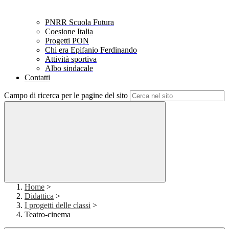
PNRR Scuola Futura
Coesione Italia
Progetti PON
Chi era Epifanio Ferdinando
Attività sportiva
Albo sindacale
Contatti
Campo di ricerca per le pagine del sito
Home
>
Didattica
>
I progetti delle classi
>
Teatro-cinema