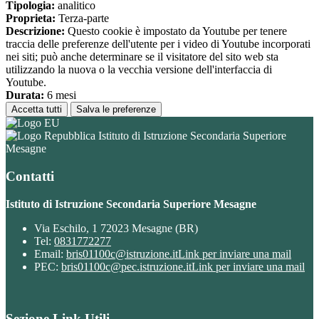
Tipologia:
analitico
Proprieta:
Terza-parte
Descrizione:
Questo cookie è impostato da Youtube per tenere
traccia delle preferenze dell'utente per i video di Youtube incorporati
nei siti; può anche determinare se il visitatore del sito web sta
utilizzando la nuova o la vecchia versione dell'interfaccia di
Youtube.
Durata:
6 mesi
Accetta tutti
Salva le preferenze
Istituto di Istruzione Secondaria Superiore
Mesagne
Contatti
Istituto di Istruzione Secondaria Superiore Mesagne
Via Eschilo, 1 72023 Mesagne (BR)
Tel:
0831772277
Email:
bris01100c@istruzione.it
Link per inviare una mail
PEC:
bris01100c@pec.istruzione.it
Link per inviare una mail
Sezione Link Utili