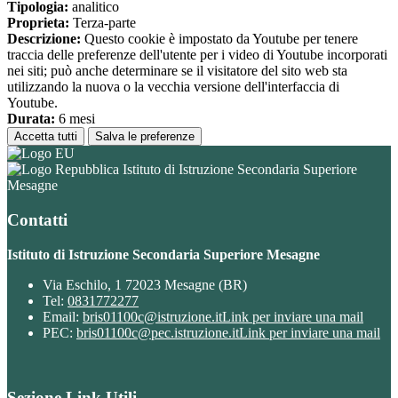
Tipologia:
analitico
Proprieta:
Terza-parte
Descrizione:
Questo cookie è impostato da Youtube per tenere
traccia delle preferenze dell'utente per i video di Youtube incorporati
nei siti; può anche determinare se il visitatore del sito web sta
utilizzando la nuova o la vecchia versione dell'interfaccia di
Youtube.
Durata:
6 mesi
Accetta tutti
Salva le preferenze
Istituto di Istruzione Secondaria Superiore
Mesagne
Contatti
Istituto di Istruzione Secondaria Superiore Mesagne
Via Eschilo, 1 72023 Mesagne (BR)
Tel:
0831772277
Email:
bris01100c@istruzione.it
Link per inviare una mail
PEC:
bris01100c@pec.istruzione.it
Link per inviare una mail
Sezione Link Utili