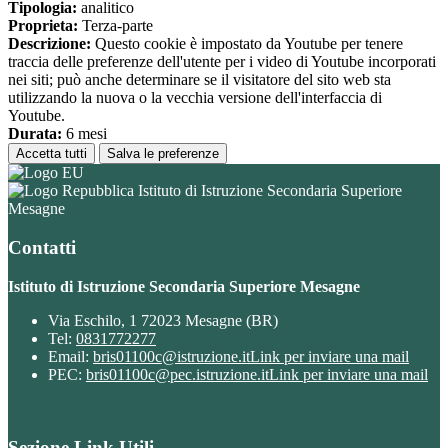
Tipologia:
analitico
Proprieta:
Terza-parte
Descrizione:
Questo cookie è impostato da Youtube per tenere
traccia delle preferenze dell'utente per i video di Youtube incorporati
nei siti; può anche determinare se il visitatore del sito web sta
utilizzando la nuova o la vecchia versione dell'interfaccia di
Youtube.
Durata:
6 mesi
Accetta tutti
Salva le preferenze
Istituto di Istruzione Secondaria Superiore
Mesagne
Contatti
Istituto di Istruzione Secondaria Superiore Mesagne
Via Eschilo, 1 72023 Mesagne (BR)
Tel:
0831772277
Email:
bris01100c@istruzione.it
Link per inviare una mail
PEC:
bris01100c@pec.istruzione.it
Link per inviare una mail
Sezione Link Utili