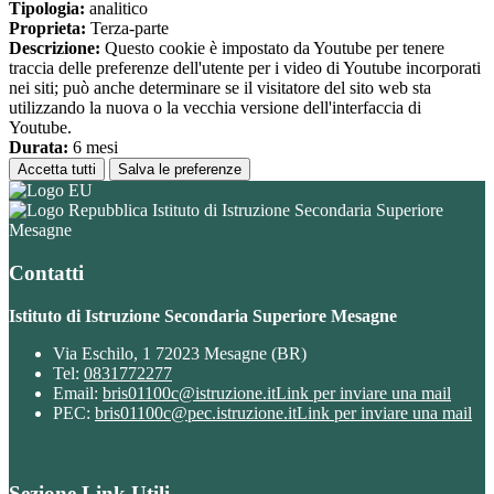
Tipologia:
analitico
Proprieta:
Terza-parte
Descrizione:
Questo cookie è impostato da Youtube per tenere
traccia delle preferenze dell'utente per i video di Youtube incorporati
nei siti; può anche determinare se il visitatore del sito web sta
utilizzando la nuova o la vecchia versione dell'interfaccia di
Youtube.
Durata:
6 mesi
Accetta tutti
Salva le preferenze
Istituto di Istruzione Secondaria Superiore
Mesagne
Contatti
Istituto di Istruzione Secondaria Superiore Mesagne
Via Eschilo, 1 72023 Mesagne (BR)
Tel:
0831772277
Email:
bris01100c@istruzione.it
Link per inviare una mail
PEC:
bris01100c@pec.istruzione.it
Link per inviare una mail
Sezione Link Utili