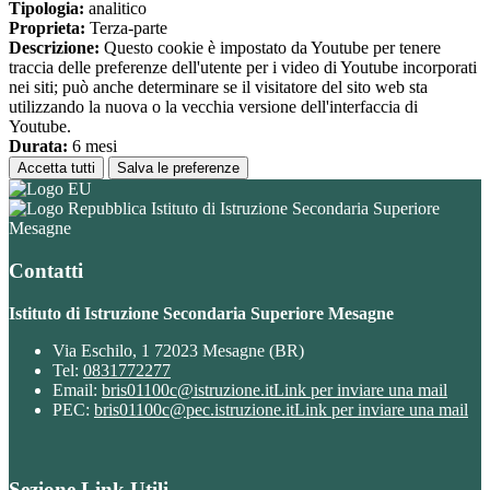
Tipologia:
analitico
Proprieta:
Terza-parte
Descrizione:
Questo cookie è impostato da Youtube per tenere
traccia delle preferenze dell'utente per i video di Youtube incorporati
nei siti; può anche determinare se il visitatore del sito web sta
utilizzando la nuova o la vecchia versione dell'interfaccia di
Youtube.
Durata:
6 mesi
Accetta tutti
Salva le preferenze
Istituto di Istruzione Secondaria Superiore
Mesagne
Contatti
Istituto di Istruzione Secondaria Superiore Mesagne
Via Eschilo, 1 72023 Mesagne (BR)
Tel:
0831772277
Email:
bris01100c@istruzione.it
Link per inviare una mail
PEC:
bris01100c@pec.istruzione.it
Link per inviare una mail
Sezione Link Utili