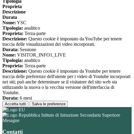
Tipologia
Proprieta
Descrizione
Durata
Nome:
YSC
Tipologia:
analitico
Proprieta:
Terza-parte
Descrizione:
Questo cookie è impostato da YouTube per tenere
traccia delle visualizzazioni dei video incorporati.
Durata:
Sessione
Nome:
VISITOR_INFO1_LIVE
Tipologia:
analitico
Proprieta:
Terza-parte
Descrizione:
Questo cookie è impostato da Youtube per tenere
traccia delle preferenze dell'utente per i video di Youtube incorporati
nei siti; può anche determinare se il visitatore del sito web sta
utilizzando la nuova o la vecchia versione dell'interfaccia di
Youtube.
Durata:
6 mesi
Accetta tutti
Salva le preferenze
Istituto di Istruzione Secondaria Superiore
Mesagne
Contatti