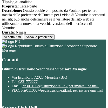
Tipologia:
analitico
Proprieta:
Terza-parte
Descrizione:
Questo cookie è impostato da Youtube per tenere
traccia delle preferenze dell'utente per i video di Youtube incorporati
nei siti; può anche determinare se il visitatore del sito web sta
utilizzando la nuova o la vecchia versione dell'interfaccia di
Youtube.
Durata:
6 mesi
Accetta tutti
Salva le preferenze
Istituto di Istruzione Secondaria Superiore
Mesagne
Contatti
Istituto di Istruzione Secondaria Superiore Mesagne
Via Eschilo, 1 72023 Mesagne (BR)
Tel:
0831772277
Email:
bris01100c@istruzione.it
Link per inviare una mail
PEC:
bris01100c@pec.istruzione.it
Link per inviare una mail
Sezione Link Utili