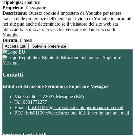
Tipologia:
analitico
Proprieta:
Terza-parte
Descrizione:
Questo cookie è impostato da Youtube per tenere
traccia delle preferenze dell'utente per i video di Youtube incorporati
nei siti; può anche determinare se il visitatore del sito web sta
utilizzando la nuova o la vecchia versione dell'interfaccia di
Youtube.
Durata:
6 mesi
Accetta tutti
Salva le preferenze
Istituto di Istruzione Secondaria Superiore
Mesagne
Contatti
Istituto di Istruzione Secondaria Superiore Mesagne
Via Eschilo, 1 72023 Mesagne (BR)
Tel:
0831772277
Email:
bris01100c@istruzione.it
Link per inviare una mail
PEC:
bris01100c@pec.istruzione.it
Link per inviare una mail
Sezione Link Utili