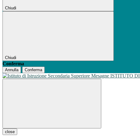
Chiudi
Chiudi
Conferma
Annulla
Conferma
ISTITUTO D
close