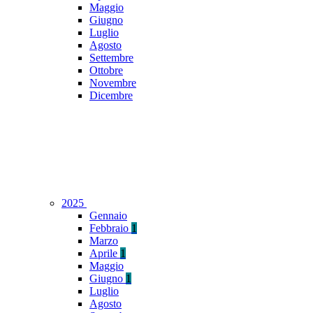
Maggio
Giugno
Luglio
Agosto
Settembre
Ottobre
Novembre
Dicembre
2025
Gennaio
Febbraio
1
Marzo
Aprile
1
Maggio
Giugno
1
Luglio
Agosto