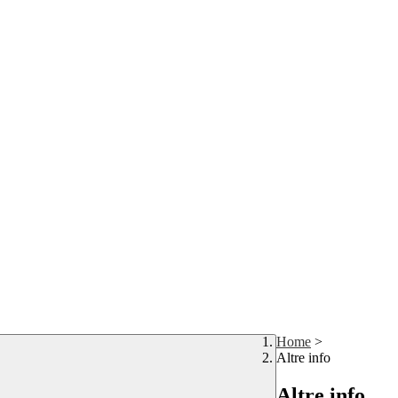
Home
>
Altre info
Altre info