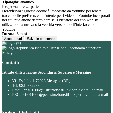
Tipologia:
analitico
Proprieta:
Terza-parte
Descrizione:
Questo cookie è impostato da Youtube per tenere
traccia delle preferenze dell'utente per i video di Youtube incorporati
nei siti; può anche determinare se il visitatore del sito web sta
utilizzando la nuova o la vecchia versione dell'interfaccia di
Youtube.
Durata:
6 mesi
Accetta tutti
Salva le preferenze
Istituto di Istruzione Secondaria Superiore
Mesagne
Contatti
Istituto di Istruzione Secondaria Superiore Mesagne
Via Eschilo, 1 72023 Mesagne (BR)
Tel:
0831772277
Email:
bris01100c@istruzione.it
Link per inviare una mail
PEC:
bris01100c@pec.istruzione.it
Link per inviare una mail
Sezione Link Utili