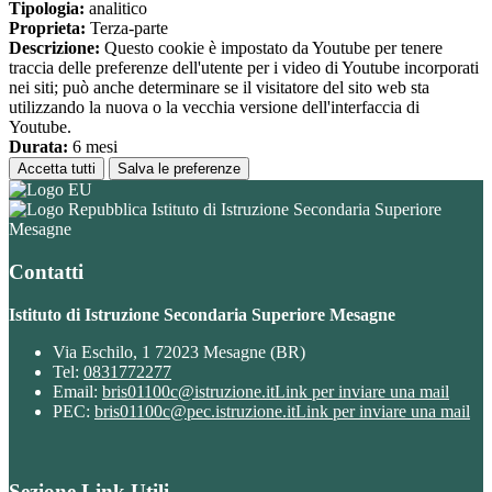
Tipologia:
analitico
Proprieta:
Terza-parte
Descrizione:
Questo cookie è impostato da Youtube per tenere
traccia delle preferenze dell'utente per i video di Youtube incorporati
nei siti; può anche determinare se il visitatore del sito web sta
utilizzando la nuova o la vecchia versione dell'interfaccia di
Youtube.
Durata:
6 mesi
Accetta tutti
Salva le preferenze
Istituto di Istruzione Secondaria Superiore
Mesagne
Contatti
Istituto di Istruzione Secondaria Superiore Mesagne
Via Eschilo, 1 72023 Mesagne (BR)
Tel:
0831772277
Email:
bris01100c@istruzione.it
Link per inviare una mail
PEC:
bris01100c@pec.istruzione.it
Link per inviare una mail
Sezione Link Utili