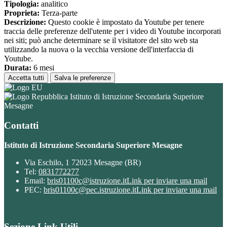
Tipologia:
analitico
Proprieta:
Terza-parte
Descrizione:
Questo cookie è impostato da Youtube per tenere
traccia delle preferenze dell'utente per i video di Youtube incorporati
nei siti; può anche determinare se il visitatore del sito web sta
utilizzando la nuova o la vecchia versione dell'interfaccia di
Youtube.
Durata:
6 mesi
Accetta tutti
Salva le preferenze
Istituto di Istruzione Secondaria Superiore
Mesagne
Contatti
Istituto di Istruzione Secondaria Superiore Mesagne
Via Eschilo, 1 72023 Mesagne (BR)
Tel:
0831772277
Email:
bris01100c@istruzione.it
Link per inviare una mail
PEC:
bris01100c@pec.istruzione.it
Link per inviare una mail
Sezione Link Utili