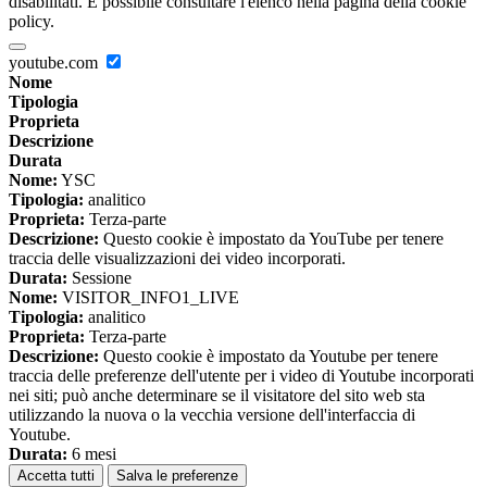
disabilitati. È possibile consultare l'elenco nella pagina della cookie
policy.
youtube.com
Nome
Tipologia
Proprieta
Descrizione
Durata
Nome:
YSC
Tipologia:
analitico
Proprieta:
Terza-parte
Descrizione:
Questo cookie è impostato da YouTube per tenere
traccia delle visualizzazioni dei video incorporati.
Durata:
Sessione
Nome:
VISITOR_INFO1_LIVE
Tipologia:
analitico
Proprieta:
Terza-parte
Descrizione:
Questo cookie è impostato da Youtube per tenere
traccia delle preferenze dell'utente per i video di Youtube incorporati
nei siti; può anche determinare se il visitatore del sito web sta
utilizzando la nuova o la vecchia versione dell'interfaccia di
Youtube.
Durata:
6 mesi
Accetta tutti
Salva le preferenze