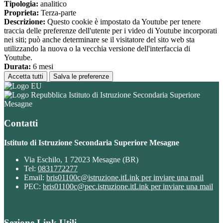
Tipologia:
analitico
Proprieta:
Terza-parte
Descrizione:
Questo cookie è impostato da Youtube per tenere
traccia delle preferenze dell'utente per i video di Youtube incorporati
nei siti; può anche determinare se il visitatore del sito web sta
utilizzando la nuova o la vecchia versione dell'interfaccia di
Youtube.
Durata:
6 mesi
Accetta tutti
Salva le preferenze
Istituto di Istruzione Secondaria Superiore
Mesagne
Contatti
Istituto di Istruzione Secondaria Superiore Mesagne
Via Eschilo, 1 72023 Mesagne (BR)
Tel:
0831772277
Email:
bris01100c@istruzione.it
Link per inviare una mail
PEC:
bris01100c@pec.istruzione.it
Link per inviare una mail
Sezione Link Utili