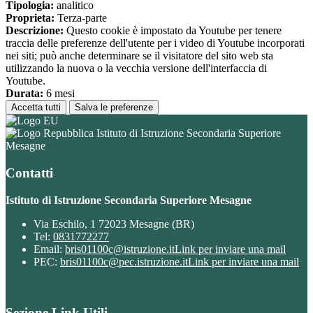
Tipologia:
analitico
Proprieta:
Terza-parte
Descrizione:
Questo cookie è impostato da Youtube per tenere
traccia delle preferenze dell'utente per i video di Youtube incorporati
nei siti; può anche determinare se il visitatore del sito web sta
utilizzando la nuova o la vecchia versione dell'interfaccia di
Youtube.
Durata:
6 mesi
Accetta tutti
Salva le preferenze
Istituto di Istruzione Secondaria Superiore
Mesagne
Contatti
Istituto di Istruzione Secondaria Superiore Mesagne
Via Eschilo, 1 72023 Mesagne (BR)
Tel:
0831772277
Email:
bris01100c@istruzione.it
Link per inviare una mail
PEC:
bris01100c@pec.istruzione.it
Link per inviare una mail
Sezione Link Utili