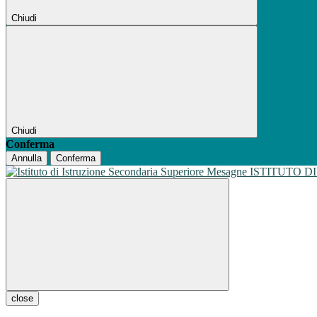
Chiudi
Chiudi
Conferma
Annulla
Conferma
ISTITUTO D
close