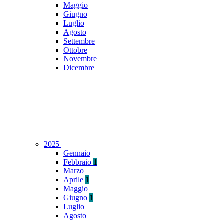
Maggio
Giugno
Luglio
Agosto
Settembre
Ottobre
Novembre
Dicembre
2025
Gennaio
Febbraio
1
Marzo
Aprile
1
Maggio
Giugno
1
Luglio
Agosto