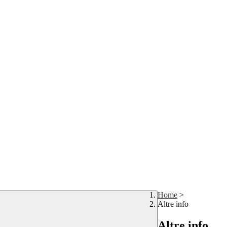
Home
>
Altre info
Altre info