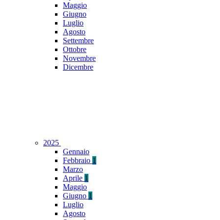
Maggio
Giugno
Luglio
Agosto
Settembre
Ottobre
Novembre
Dicembre
2025
Gennaio
Febbraio
1
Marzo
Aprile
1
Maggio
Giugno
1
Luglio
Agosto