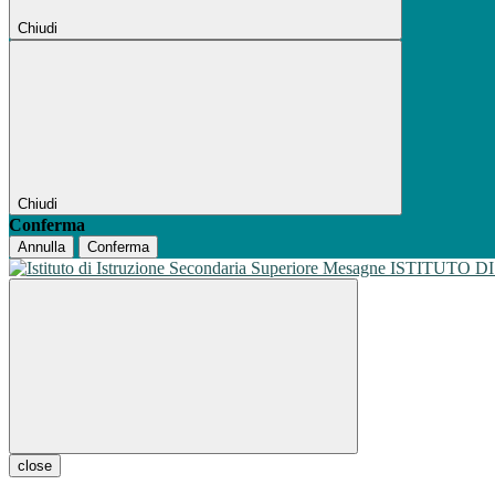
Chiudi
Chiudi
Conferma
Annulla
Conferma
ISTITUTO D
close