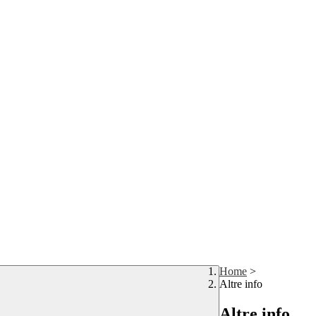
Home
>
Altre info
Altre info